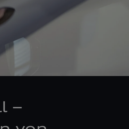
l –
n von