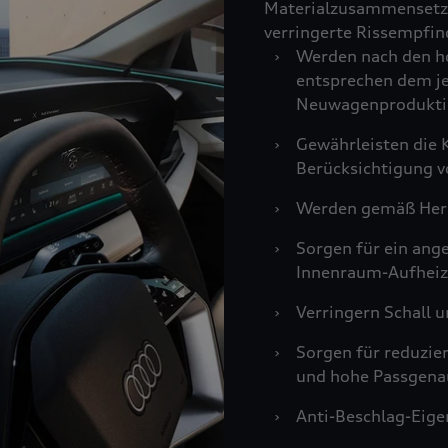
Materialzusammensetzu
verringerte Rissempfind
›
Werden nach den ho
entsprechen dem je
Neuwagenprodukti
›
Gewährleisten die K
Berücksichtigung v
›
Werden gemäß Hers
›
Sorgen für ein an
Innenraum-Aufheiz
›
Verringern Schall u
›
Sorgen für reduzie
und hohe Passgenau
›
Anti-Beschlag-Eigen