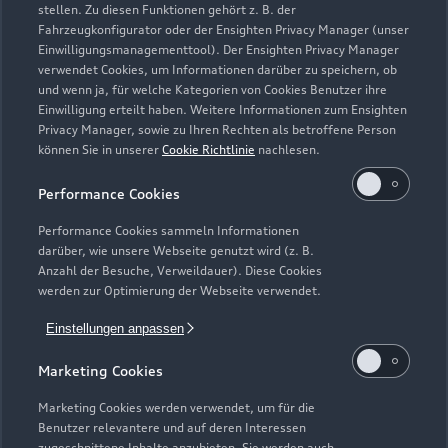
stellen. Zu diesen Funktionen gehört z. B. der
Fahrzeugkonfigurator oder der Ensighten Privacy Manager (unser
Modelle
Einwilligungsmanagementtool). Der Ensighten Privacy Manager
verwendet Cookies, um Informationen darüber zu speichern, ob
und wenn ja, für welche Kategorien von Cookies Benutzer ihre
Kaufen & leasen
Alle Modelle
Einwilligung erteilt haben. Weitere Informationen zum Ensighten
Privacy Manager, sowie zu Ihren Rechten als betroffene Person
Modelle vergleichen
können Sie in unserer
Cookie Richtlinie
nachlesen.
Service & Zubehör
Neuwagensuche
Elektromodelle
Performance Cookies
Gebrauchtwagensuche
Support
Saisonale Angebote
Plug-in-Hybride
Performance Cookies sammeln Informationen
Gebrauchtwagen
darüber, wie unsere Webseite genutzt wird (z. B.
Audi Services
Über Audi
Anzahl der Besuche, Verweildauer). Diese Cookies
Kundenservice
Finanzierung
werden zur Optimierung der Webseite verwendet.
Garantie
Händlersuche
Aktionen & Angebote
Einstellungen anpassen
Unternehmen
Audi digital services
Audi Code
Geschäftskunden
Marketing Cookies
Karriere
myAudi
Häufige Fragen (FAQ)
Marketing Cookies werden verwendet, um für die
Investor Relations
Benutzer relevantere und auf deren Interessen
© 2026 AUDI AG. Alle Rechte vorbehalten
Audi Online Beratung
zugeschnittene Inhalte anzubieten. Sie werden auch