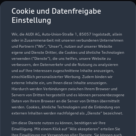
Cookie und Datenfreigabe
Werkstatt
Einstellung
Geöffnet bis
17:00
Wir, die AUDI AG, Auto-Union-Straße 1, 85057 Ingolstadt, allein
Außerhalb der Öffnungszeiten: Tankautomat mit EC-
oder in Zusammenarbeit mit unseren verbundenen Unternehmen
Karte / Girocard / Maestro
und Partnern ("Wir", "Unser"), nutzen auf unserer Website
eigene und Dienste Dritter, die Cookies und ähnliche Technologien
verwenden ("Dienste"), die uns helfen, unsere Website zu
verbessern, den Datenverkehr und die Nutzung zu analysieren
und auf Ihre Interessen zugeschnittene Inhalte anzuzeigen,
einschließlich personalisierter Werbung. Zudem binden wir
externe Inhalte ein, um Ihnen diese Inhalte anzuzeigen.
Hierdurch werden Verbindungen zwischen Ihrem Browser und
Servern von Dritten hergestellt und es können personenbezogene
Daten von Ihrem Browser an die Server von Dritten übermittelt
werden. Cookies, ähnliche Technologien und die Einbindung von
externen Inhalten werden nachfolgend als „Dienste“ bezeichnet.
Um diese Dienste nutzen zu können, benötigen wir Ihre
Einwilligung. Mit einem Klick auf "Alle akzeptieren" erteilen Sie
Ihre Einwilligung zur Verwendung aller Dienste. Sie können auch